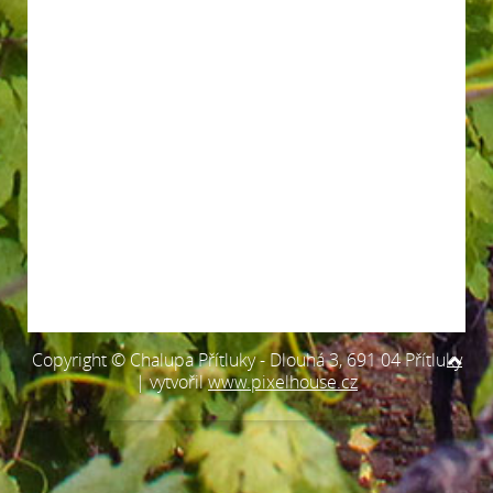
Copyright © Chalupa Přítluky - Dlouhá 3, 691 04 Přítluky
| vytvořil
www.pixelhouse.cz